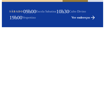
09h00
10h30
Escola Sabatina
Culto Divino
SÁBADO
19h00
Vespertino
Ver endereços
POR QUE EXISTIMOS
Preparar um povo para
o encontro com Cristo
Nossa missão é anunciar o evangelho eterno, chamar cada
pessoa ao arrependimento e conduzi-la ao conhecimento vivo
de Jesus. Não vivemos a fé como herança guardada, mas