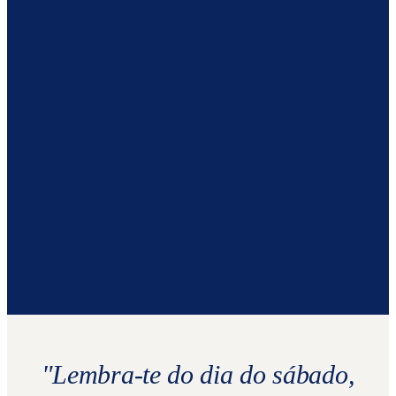
O QUE VOCÊ VAI APRENDER
Quem é Jesus e o que ele ensinou
Como ler e entender a Bíblia
O que significa guardar o sábado
Como ter uma vida de oração
Como fazer parte de uma comunidade
"
Lembra-te do dia do sábado,