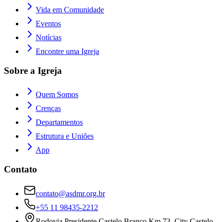
Vida em Comunidade
Eventos
Notícias
Encontre uma Igreja
Sobre a Igreja
Quem Somos
Crenças
Departamentos
Estrutura e Uniões
App
Contato
contato@asdmr.org.br
+55 11 98435-2212
Rodovia Presidente Castelo Branco Km 73, City Castelo,