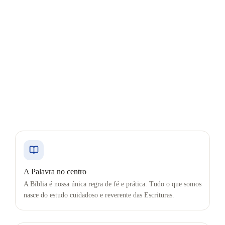
como resposta diária ao amor de Deus.
Somos um movimento de reforma: cremos que a Bíblia é a
nossa única regra de fé e prática, e que caminhar com Cristo
transforma a vida inteira — com simplicidade, integridade e a
esperança viva do seu breve retorno.
Conheça nossa história
A Palavra no centro
A Bíblia é nossa única regra de fé e prática. Tudo o que somos
nasce do estudo cuidadoso e reverente das Escrituras.