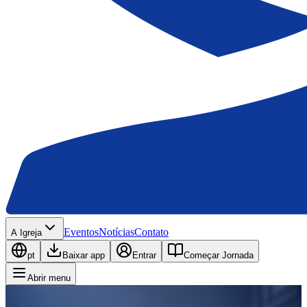
Eventos
Notícias
Contato
A Igreja
pt
Baixar app
Entrar
Começar Jornada
Abrir menu